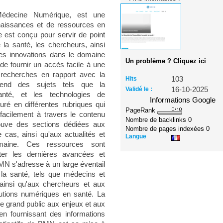
édecine Numérique, est une
nnaissances et de ressources en
 est conçu pour servir de point
 la santé, les chercheurs, ainsi
les innovations dans le domaine
Un problème ? Cliquez ici
 de fournir un accès facile à une
 recherches en rapport avec la
Hits
103
end des sujets tels que la
Validé le :
16-10-2025
anté, et les technologies de
Informations Google
turé en différentes rubriques qui
PageRank
 facilement à travers le contenu
Nombre de backlinks
0
rouve des sections dédiées aux
Nombre de pages indexées
0
e cas, ainsi qu'aux actualités et
Langue
maine. Ces ressources sont
éter les dernières avancées et
MN s'adresse à un large éventail
 la santé, tels que médecins et
 ainsi qu'aux chercheurs et aux
lutions numériques en santé. La
le grand public aux enjeux et aux
n fournissant des informations