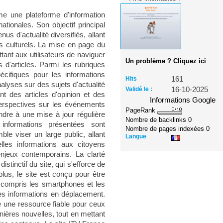
e une plateforme d'information
ationales. Son objectif principal
us d'actualité diversifiés, allant
s culturels. La mise en page du
ttant aux utilisateurs de naviguer
Un problème ? Cliquez ici
s d'articles. Parmi les rubriques
écifiques pour les informations
Hits
161
alyses sur des sujets d'actualité
Validé le :
16-10-2025
t des articles d'opinion et des
Informations Google
 perspectives sur les événements
PageRank
endre à une mise à jour régulière
Nombre de backlinks
0
informations présentées sont
Nombre de pages indexées
0
ble viser un large public, allant
Langue
lles informations aux citoyens
njeux contemporains. La clarté
stinctif du site, qui s'efforce de
plus, le site est conçu pour être
y compris les smartphones et les
 des informations en déplacement.
une ressource fiable pour ceux
nières nouvelles, tout en mettant