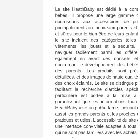
Le site HeathBaby est dédié à la comm
bébés. Il propose une large gamme d'
nourrissons aux accessoires de pué
principalement aux nouveaux parents ch
et sûres pour le bien-être de leurs enfan
le site incluent des catégories tell
vêtements, les jouets et la sécurité, 
naviguer facilement parmi les diffé
également en avant des conseils et 
concernant le développement des bébés, 
des parents. Les produits sont pré
détaillées, et des images de haute qualité 
des choix éclairés. Le site se distingue pa
facilitant la recherche d'articles spéc
particulière est portée à la mise à
garantissant que les informations fourn
HeathBaby vise un public large, incluant
aussi les grands-parents et les proches 
pratiques et utiles. L'accessibilité du sit
une interface conviviale adaptée à tous 
qui ne sont pas familiers avec les acha